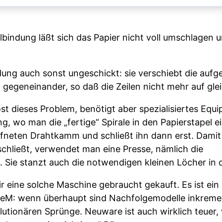
bindung läßt sich das Papier nicht voll umschlagen u
dung auch sonst ungeschickt: sie verschiebt die aufg
l gegeneinander, so daß die Zeilen nicht mehr auf gle
t dieses Problem, benötigt aber spezialisiertes Equ
g, wo man die „fertige“ Spirale in den Papierstapel e
ffneten Drahtkamm und schließt ihn dann erst. Damit 
schließt, verwendet man eine Presse, nämlich die
ie stanzt auch die notwendigen kleinen Löcher in d
ir eine solche Maschine gebraucht gekauft. Es ist ein 
vieleM: wenn überhaupt sind Nachfolgemodelle inkreme
utionären Sprünge. Neuware ist auch wirklich teuer, w