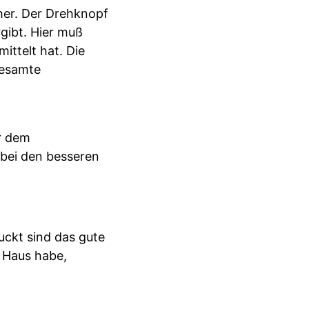
cher. Der Drehknopf
rgibt. Hier muß
ittelt hat. Die
 gesamte
r dem
(bei den besseren
uckt sind das gute
m Haus habe,