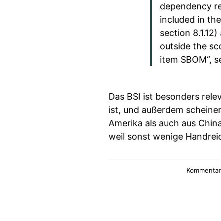
dependency re
included in th
section 8.1.12)
outside the sco
item SBOM“, se
Das BSI ist besonders rel
ist, und außerdem scheine
Amerika als auch aus Chin
weil sonst wenige Handrei
Kommentare