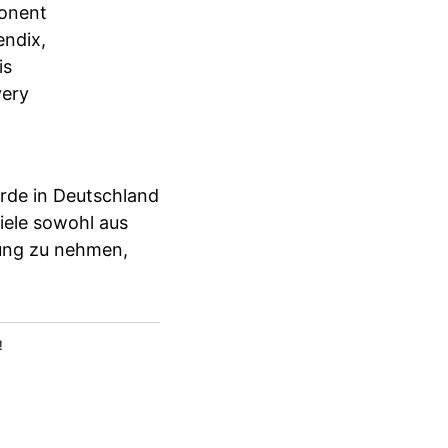
ponent
endix,
is
very
rde in Deutschland
iele sowohl aus
rung zu nehmen,
!