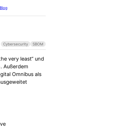
Blog
Cybersecurity
SBOM
the very least“ und
en. Außerdem
igital Omnibus als
ausgeweitet
ive