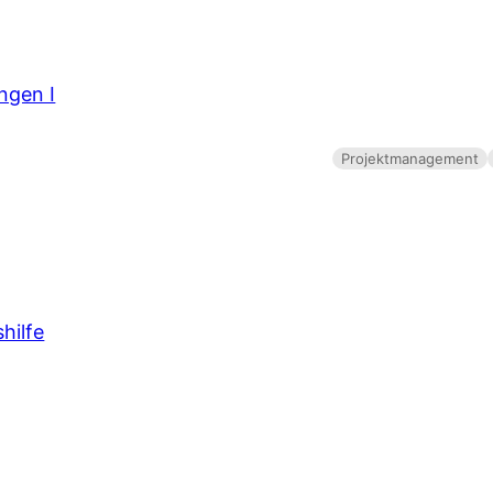
ngen I
Projektmanagement
hilfe