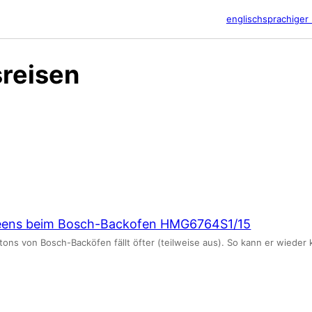
englischsprachiger 
reisen
creens beim Bosch-Backofen HMG6764S1/15
ns von Bosch-Backöfen fällt öfter (teilweise aus). So kann er wieder k